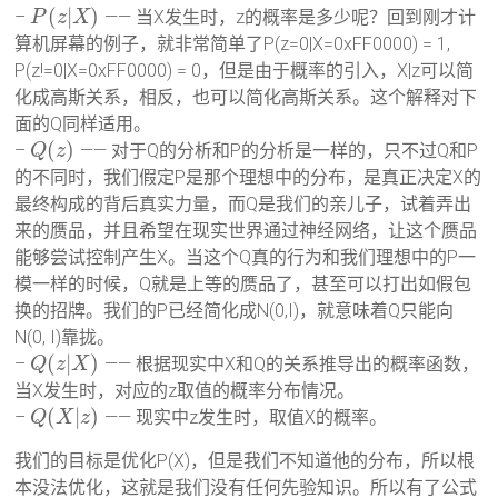
(
|
)
–
—— 当X发生时，z的概率是多少呢？回到刚才计
P
z
X
算机屏幕的例子，就非常简单了P(z=0|X=0xFF0000) = 1,
P(z!=0|X=0xFF0000) = 0，但是由于概率的引入，X|z可以简
化成高斯关系，相反，也可以简化高斯关系。这个解释对下
面的Q同样适用。
(
)
–
—— 对于Q的分析和P的分析是一样的，只不过Q和P
Q
z
的不同时，我们假定P是那个理想中的分布，是真正决定X的
最终构成的背后真实力量，而Q是我们的亲儿子，试着弄出
来的赝品，并且希望在现实世界通过神经网络，让这个赝品
能够尝试控制产生X。当这个Q真的行为和我们理想中的P一
模一样的时候，Q就是上等的赝品了，甚至可以打出如假包
换的招牌。我们的P已经简化成N(0,I)，就意味着Q只能向
N(0, I)靠拢。
(
|
)
–
—— 根据现实中X和Q的关系推导出的概率函数，
Q
z
X
当X发生时，对应的z取值的概率分布情况。
(
|
)
–
—— 现实中z发生时，取值X的概率。
Q
X
z
我们的目标是优化P(X)，但是我们不知道他的分布，所以根
本没法优化，这就是我们没有任何先验知识。所以有了公式