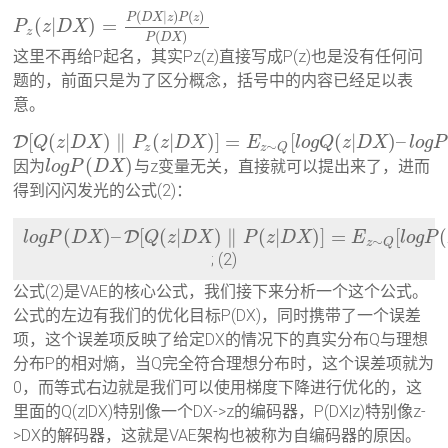
(
|
)
(
)
P
D
X
z
P
z
(
|
)
=
P
z
D
X
z
(
)
P
D
X
这里不再给P起名，其实Pz(z)直接写成P(z)也是没有任何问
题的，前面只是为了区分概念，括号中的内容已经足以表
意。
[
(
|
)
∥
(
|
)
]
=
[
(
|
)
–
D
Q
z
D
X
P
z
D
X
E
l
o
g
Q
z
D
X
l
o
g
P
∼
z
z
Q
(
)
因为
与z变量无关，直接就可以提出来了，进而
l
o
g
P
D
X
得到闪闪发光的公式(2)：
(
)
–
[
(
|
)
∥
(
|
)
]
=
[
(
D
l
o
g
P
D
X
Q
z
D
X
P
z
D
X
E
l
o
g
P
∼
z
Q
; (2)
公式(2)是VAE的核心公式，我们接下来分析一个这个公式。
公式的左边有我们的优化目标P(DX)，同时携带了一个误差
项，这个误差项反映了给定DX的情况下的真实分布Q与理想
分布P的相对熵，当Q完全符合理想分布时，这个误差项就为
0，而等式右边就是我们可以使用梯度下降进行优化的，这
里面的Q(z|DX)特别像一个DX->z的编码器，P(DX|z)特别像z-
>DX的解码器，这就是VAE架构也被称为自编码器的原因。