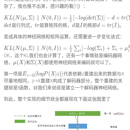
杂了，我也推不出来，感兴趣的看[1]）：
1
(
(
,
Σ
)
∥
(
0
,
)
)
=
[
−
[
(
Σ
)
]
−
+
(
K
L
N
μ
N
I
l
o
g
d
e
t
d
t
r
2
=
(
)
是行列式，
是算矩阵的秩，
是
的秩即
。
d
e
t
t
r
d
I
d
t
r
I
变成具体的神经网络和矩阵运算，还需要进一步变化该式：
1
2
(
(
,
Σ
)
∥
(
0
,
)
)
=
[
−
(
Σ
)
+
Σ
+
∑
K
L
N
μ
N
I
l
o
g
μ
i
i
2
i
i
OK，这个KL我们也会计算了，还有一个事情就是编码器网
(
)
Σ
(
)
络，
和
都使用神经网络来编码就可以了。
μ
X
X
[
(
|
)
]
第一项是
代表依赖z重建出来的数据与X
E
l
o
g
P
X
z
∼
z
Q
尽量地相同，z->X重建X构成了解码器部分，整个重建的关
键就是f函数，对我们来说就是建立一个解码器神经网络。
到此，整个实现的细节就全都展现在下面这张图里了