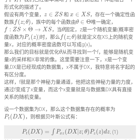
形式化的描述了。
∈
∈
假设有两个变量，
和
，存在一个确定性函
z
Z
S
x
X
S
(
;
)
∈
Θ
数族
，族中的每个函数由
唯一确定，
f
z
θ
θ
:
×
Θ
→
，当
固定，z是一个随机变量(概率密
f
Z
S
X
S
θ
(
)
(
;
)
度函数为
)时，那么
就是定义在XS上的随机变
P
z
f
z
θ
z
量x，对应的概率密度函数可以写成g(x)。
那么我们的目标就是优化
从而寻找到一个f，能够是随机变
θ
量x的采样和X非常的像。这里需要注意一下，x是一个变
量,DX是已经现成的数据集，x不属于DX，我特意将名字起的
有区分度。
这样，f就是那个神秘力量通道，他把这些神秘力量的力度，
通过f变成了x变量，而这个x变量就是与数据集DX具有直接
关系的随机变量。
设一个数据集为DX，那么这个数据集存在的概率为
(
)
，则根据贝叶斯公式有：
P
D
X
t
(
)
=
(
|
;
)
(
)
∫
; (1)
P
D
X
P
D
X
z
θ
P
z
d
z
t
x
z
z