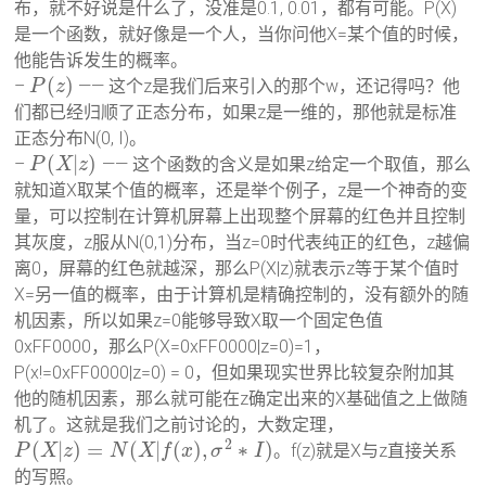
布，就不好说是什么了，没准是0.1, 0.01，都有可能。P(X)
是一个函数，就好像是一个人，当你问他X=某个值的时候，
他能告诉发生的概率。
(
)
–
—— 这个z是我们后来引入的那个w，还记得吗？他
P
z
们都已经归顺了正态分布，如果z是一维的，那他就是标准
正态分布N(0, I)。
(
|
)
–
—— 这个函数的含义是如果z给定一个取值，那么
P
X
z
就知道X取某个值的概率，还是举个例子，z是一个神奇的变
量，可以控制在计算机屏幕上出现整个屏幕的红色并且控制
其灰度，z服从N(0,1)分布，当z=0时代表纯正的红色，z越偏
离0，屏幕的红色就越深，那么P(X|z)就表示z等于某个值时
X=另一值的概率，由于计算机是精确控制的，没有额外的随
机因素，所以如果z=0能够导致X取一个固定色值
0xFF0000，那么P(X=0xFF0000|z=0)=1，
P(x!=0xFF0000|z=0) = 0，但如果现实世界比较复杂附加其
他的随机因素，那么就可能在z确定出来的X基础值之上做随
机了。这就是我们之前讨论的，大数定理，
2
(
|
)
=
(
|
(
)
,
∗
)
。f(z)就是X与z直接关系
P
X
z
N
X
f
x
σ
I
的写照。