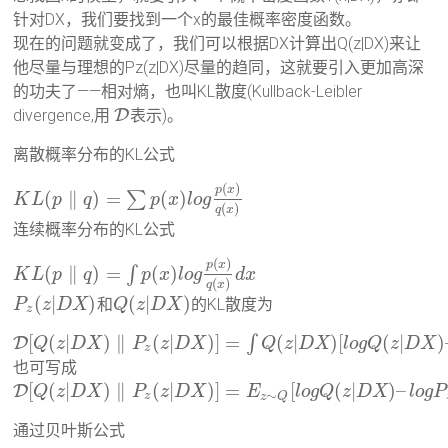
针对DX，我们要找到一个x的最佳概率密度函数。
现在的问题就变成了，我们可以根据DX计算出Q(z|DX)来让
他尽量与理想的Pz(z|DX)尽量的趋同，这就要引入更加高深
的功夫了——相对熵，也叫KL散度(Kullback-Leibler
divergence,用
D
表示)。
离散概率分布的KL公式
(
)
p
x
(
∥
)
=
(
)
∑
K
L
p
q
p
x
l
o
g
(
)
q
x
连续概率分布的KL公式
(
)
p
x
(
∥
)
=
(
)
∫
K
L
p
q
p
x
l
o
g
d
x
(
)
q
x
(
|
)
(
|
)
和
的KL散度为
P
z
D
X
Q
z
D
X
z
[
(
|
)
∥
(
|
)
]
=
(
|
)
[
(
|
)
∫
D
Q
z
D
X
P
z
D
X
Q
z
D
X
l
o
g
Q
z
D
X
z
也可写成
[
(
|
)
∥
(
|
)
]
=
[
(
|
)
–
D
Q
z
D
X
P
z
D
X
E
l
o
g
Q
z
D
X
l
o
g
P
∼
z
z
Q
通过贝叶斯公式