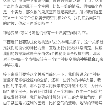
这里我们澄清一下隶属空间，假设数据集DX是m个点，这m
个点也应该隶属于一个空间，比如一维的情况，假如每个点
是一个实数，那么他的隶属空间就是实数集，所以我们这里
定义一个DX每个点都属于的空间称为XS，我们在后面提到
的时候，你就不再感到陌生了。
神秘变量z可以肯定他们也有一个归属空间称为ZS。
下面我们就要形式化地构造X与Z的神秘关系了，这个关系就
是我们前面说的神秘力量，直观上我们已经非常清楚，假设
我们的数据集就是完全由这n个神秘变量全权操控的，那么
对于X中每一个点都应该有一个n个神秘变量的
神秘组合
来
z
j
神秘决定。
接下来我们要将这个关系再简化一下，我们假设这n个神秘
变量不是能够操控X的全部，还有一些其他的神秘力量，我
们暂时不考虑，那么就可以用概率来弥补这个缺失，为什么
呢？举个例子，假设我们制造了一个机器可以向一个固定的
目标发射子弹，我们精确的计算好了打击的力量和角度，但
由于某些难以控制的因素，比如空气的流动，地球的转动导