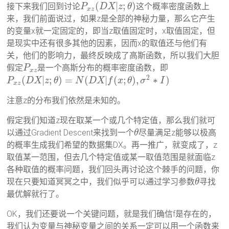
(
|
;
)
接下来我们回到讨论
这个概率密度函数上
P
D
X
z
θ
x
z
来，我们前面说过，如果z是全部的神秘力量，那么它产生
的变量x就一定固定的，即当z取值固定时，x取值固定，但
是现实中还有很多其他的因素，因而x的取值还与他们有
关，他们的影响力，最终反映成了高斯函数，所以我们大胆
假定
是一个高斯分布的概率密度函数，即
P
x
z
2
(
|
;
)
=
(
|
(
;
)
,
∗
)
P
D
X
z
θ
N
D
X
f
x
θ
σ
I
x
z
注意z的分布我们依然是未知的。
假定我们知道z现在取某一个或几个特定值，那么我们就可
以通过Gradient Descent来找到一个
尽量满足z能够以极高
θ
的概率生成我们希望的数据集DX。再一推广，就变成了，z
取值某一范围，但去几个特定值或某一取值范围是就面临z
各种取值的概率问题，我们回头再讨论这个棘手的问题，你
现在只要知道冥冥之中，我们似乎可以通过学习参数
寻找
θ
最优解就行了。
OK，我们还要说一个关键问题，就是我们确信f是存在的，
我们认为变量与神秘变量之间的关系一定可以用一个函数来