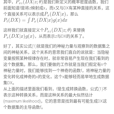
(
|
;
)
其中，
是我们新定义的概率密度函数，我们
P
D
X
z
θ
x
z
前面知道f是将z映射成x，而x又与DX有某种直接的关系，这
(
|
)
个直接关系可以表示成
，那么
P
D
X
x
x
(
)
=
(
|
)
(
)
∫
P
D
X
P
D
X
x
g
x
d
x
t
x
(
|
;
)
这样我们就直接定义个
来替换
P
D
X
z
θ
x
z
(
|
)
(
)
，从而表示z与DX的关系了。
P
D
X
x
g
x
x
好了，其实公式(1)就是我们的神秘力量与观察到的数据集之
间的神秘关系，这个关系的意思我们直白的说就是：当隐秘
变量按照某种规律存在时，就非常容易产生现在我们看到的
这个数据集。那么，我们要做的工作就是当我们假定有n个
神秘力量时，我们能够找到一个神奇的函数f，将神秘力量的
变化转化成神奇的x的变化，这个x能够轻而易举地生成数据
集DX。
从上面的描述里面我们看到，f是生成转换函数，公式(1)不
表示这种转换关系，而是这种关系的最大似然估计
(maximum likelihood)，它的意思是找到最有可能生成DX这
个数据集的主导函数f。