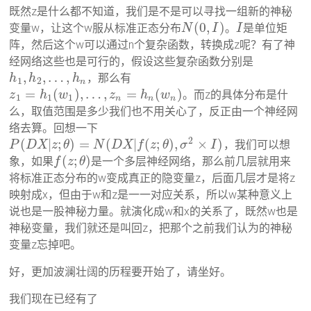
既然z是什么都不知道，我们是不是可以寻找一组新的神秘
(
0
,
)
变量w，让这个w服从标准正态分布
。
是单位矩
N
I
I
阵，然后这个w可以通过n个复杂函数，转换成z呢？有了神
经网络这些也是可行的，假设这些复杂函数分别是
,
,
…
,
，那么有
h
h
h
1
2
n
=
(
)
,
…
,
=
(
)
。而z的具体分布是什
z
h
w
z
h
w
1
1
1
n
n
n
么，取值范围是多少我们也不用关心了，反正由一个神经网
络去算。回想一下
2
(
|
;
)
=
(
|
(
;
)
,
×
)
，我们可以想
P
D
X
z
θ
N
D
X
f
z
θ
σ
I
(
;
)
象，如果
是一个多层神经网络，那么前几层就用来
f
z
θ
将标准正态分布的w变成真正的隐变量z，后面几层才是将z
映射成x，但由于w和z是一一对应关系，所以w某种意义上
说也是一股神秘力量。就演化成w和x的关系了，既然w也是
神秘变量，我们就还是叫回z，把那个之前我们认为的神秘
变量z忘掉吧。
好，更加波澜壮阔的历程要开始了，请坐好。
我们现在已经有了