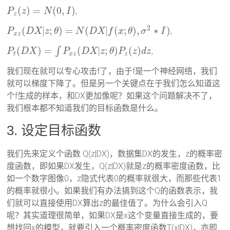
(
)
=
(
0
,
)
,
P
z
N
I
z
2
(
|
;
)
=
(
|
(
;
)
,
∗
)
,
P
D
X
z
θ
N
D
X
f
x
θ
σ
I
x
z
(
)
=
(
|
;
)
(
)
∫
,
P
D
X
P
D
X
z
θ
P
z
d
z
t
x
z
z
我们现在就可以专心攻击f了，由于f是一个神经网络，我们
就可以梯度下降了。但是另一个关键点在于我们怎么知道这
个f生成的样本，和DX更加像呢？如果这个问题解决不了，
我们根本都不知道我们的目标函数是什么。
3. 设定目标函数
我们先来定义个函数 Q(z|DX)，数据集DX的发生，z的概率密
度函数，即如果DX发生，Q(z|DX)就是z的概率密度函数，比
如一个数字图像0，z隐式代表0的概率就很大，而那些代表1
的概率就很小。如果我们有办法搞到这个Q的函数表示，我
们就可以直接使用DX算出z的最佳值了。为什么会引入Q
呢？其实道理很简单，如果DX是x这个变量直接生成的，要
想找回x的模型，就要引入一个概率密度函数T(x|DX)，亦即