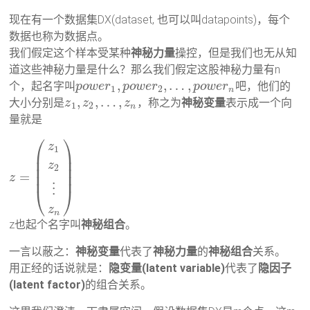
现在有一个数据集DX(dataset, 也可以叫datapoints)，每个
数据也称为数据点。
我们假定这个样本受某种
神秘力量
操控，但是我们也无从知
道这些神秘力量是什么？那么我们假定这股神秘力量有n
,
,
…
,
个，起名字叫
吧，他们的
p
o
w
e
r
p
o
w
e
r
p
o
w
e
r
1
2
n
,
,
…
,
大小分别是
，称之为
神秘变量
表示成一个向
z
z
z
1
2
n
量就是
⎛
⎞
z
1
⎜
⎟
⎜
⎟
z
⎜
⎟
2
=
⎜
⎟
z
⋮
⎝
⎠
z
n
z也起个名字叫
神秘组合
。
一言以蔽之：
神秘变量
代表了
神秘力量
的
神秘组合
关系。
用正经的话说就是：
隐变量(latent variable)
代表了
隐因子
(latent factor)
的组合关系。