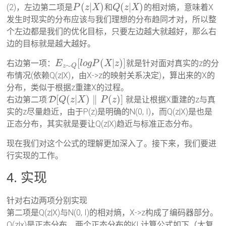
(
|
)
(
|
)
(2)，左边第二项是
和
的相对熵，意味着X
P
z
X
Q
z
X
发生时现实的分布应该与我们理想的分布趋同才对，所以整
个左边都是我们的优化目标，只要左边越大就越好，那么右
边的目标就是越大越好。
[
(
|
)
]
右边第一项：
就是针对面对真实的z的分
E
l
o
g
P
X
z
∼
z
Q
布情况(依赖Q(z|X)，由X->z的映射关系决定)，算出来的X的
分布，类似于根据z重建X的过程。
[
(
|
)
∥
(
)
]
右边第二项:
D
就是让根据X重建的z与真
Q
z
X
P
z
实的z尽量趋近，由于P(z)是明确的N(0, I)，而Q(z|X)是也是
正态分布，其实就是要让Q(z|X)趋近与标准正态分布。
现在我们对这个公式的理解更加深入了。接下来，我们要进
行实现的工作。
4. 实现
针对右边两项分别实现
第二项是Q(z|X)与N(0, I)的相对熵，X->z构成了编码器部分。
Q(z|x)是正态分布，两个正态分布的KL计算公式如下（太复