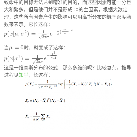
致命中的目标无法达到精准的目的，而这些因素可能十分巨
大和繁多，但是他们并不是形成DX的主因素，根据大数定
理，这些所有因素产生的影响可以用高斯分布的概率密度函
数来表示。它长这样：
−
x
μ
2
1
−
(
)
1
2
(
|
,
)
=
p
x
μ
σ
e
2
σ
√
2
π
σ
=
0
当
时，就变成了这样：
μ
2
x
−
1
2
(
|
)
=
2
p
x
σ
e
2
σ
√
2
π
σ
这是一维高斯分布的公式，那么多维的呢？比较复杂，推导
过程见
知乎
，长这样：