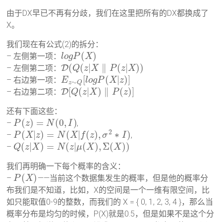
由于DX早已不再有分歧，我们在这里把所有的DX都换成了
X。
我们现在有公式(2)的拆分：
(
)
– 左侧第一项：
l
o
g
P
X
(
(
|
∥
(
|
)
)
– 左侧第二项：
D
Q
z
X
P
z
X
[
(
|
)
]
– 右边第一项：
E
l
o
g
P
X
z
∼
z
Q
[
(
|
)
∥
(
)
]
– 右边第二项：
D
Q
z
X
P
z
还有下面这些：
(
)
=
(
0
,
)
–
,
P
z
N
I
2
(
|
)
=
(
|
(
)
,
∗
)
–
,
P
X
z
N
X
f
z
σ
I
(
|
)
=
(
|
(
)
,
Σ
(
)
)
–
Q
z
X
N
z
μ
X
X
我们再明确一下每个概率的含义：
(
)
–
——当前这个数据集发生的概率，但是他的概率分
P
X
布我们是不知道，比如，X的空间是一个一维有限空间，比
如只能取值0-9的整数，而我们的 X = { 0, 1, 2, 3, 4 }，那么当
概率分布是均匀的时候，P(X)就是0.5，但是如果不是这个分