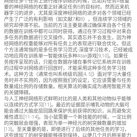
网络在多个任务上进行按序训练的时候，比如对任务A很重
要的神经网络的权重正好满足任务B的目标时。然而近来机
器学习的进步，尤其是深度神经网络的进步对各个领域已经
产生了广泛的有利影响（如文献7和8），但连续学习领域的
研究却停滞不前。当前的方法主要是通过确保来自各个任务
的数据在训练中都可以同时获得。通过在学习过程中对来自
多任务的数据进行交叉操作，其实遗忘并不会发生，因为神
经网络的权重能够对所有任务上的表现进行联合优化，但这
个方法通常指的是多任务学习范式-深度学习技术，已经被成
功地应用在训练单一智能体玩多种Atari游戏[9,10]。如果任
务按序呈现的话，只能在数据存储在事件记忆系统并在训练
的过程中对网络进行回放时，才能采用这种多任务学习技
术。这种方法（通常也叫系统级巩固[4, 5]）面对学习大量任
务时并不实用的，因为按照我们的设定，它应该需要与任务
数量成比例的存储数量。相关算法的确实成为通用智能开发
的关键障碍。
与人工神经网络形式鲜明对比的是人类和其他动物似乎能够
以连续的方式学习[11]。最近的证据提示哺乳动物的大脑可
能会通过大脑皮层回路来保护先前获得的知识，从而避免灾
难性遗忘[11-14]。当小鼠需要一个新技能的时候，一定比例
的突触就会增强，表现为单一神经元的树突棘数量的增加
[13]。至关重要的是，即使进行了后续的其他任务的学习，
这些增加了的树突棘能够得到保持，以便几个月后相关能力