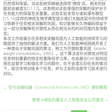
仍然得到保留。当这些树突棘被选择性“擦除”后，相关的技
能就会被遗忘[11,12]。这表明对这些增强的突触的保护对于
任务能力的保留至关重要。这些实验发现与诸如瀑布模型
[15, 16]这样的神经生物学模型提示我们大脑皮层中的持续学
习依赖于任务相关突触的巩固，知识能够长久地编码得益于
让一部分突触降低可塑性从而在相当长的时间范围内变得稳
定。
本次工作将展示任务相关突触巩固为人工智能的持续学习问
题提供了独特的解决方案。我们为人工智能神经网络开发了
一种类似于突触巩固的算法，称之为可塑权重巩固（elastic
weight consolidation，EWC）。这个算法会针对那些对特定
任务特别重要的特定权重降低学习率。也会展示EWC如何应
用在监督学习和强化学习问题中，在不会遗忘旧任务的情况
下，按次序地训练多个任务，并与之前的深度学习技术进行
对比。
←
变分自编码器（Variational Autoencoder, VAE）通俗教程
使用.ai域名的著名人工智能创业公司盘点
→