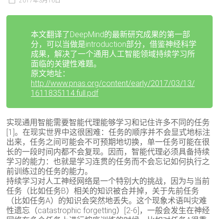
2017年3月16日
本文翻译了DeepMind的最新研究成果的第一部
分，可以当做是introduction部分，借鉴神经科学
成果，解决了一个通用人工智能领域持续学习所
面临的关键性难题。
原文地址：
http://www.pnas.org/content/early/2017/03/13/
1611835114.full.pdf
实现通用智能需要智能代理能够学习和记住许多不同的任务
[1]。在现实世界中这很困难：任务的顺序并不会显式地标注
出来，任务之间可能会不可预期地切换，单一任务可能在很
长的一段时间内都不会复现。因而，智能代理必须具备持续
学习的能力：也就是学习连贯的任务而不会忘记如何执行之
前训练过的任务的能力。
持续学习对人工神经网络是一个特别大的挑战，因为与当前
任务（比如任务B）相关的知识被合并掉，关于先前任务
（比如任务A）的知识会突然地丢失。这个现象术语叫灾难
性遗忘（catastrophic forgetting）[2-6]，一般会发生在神经